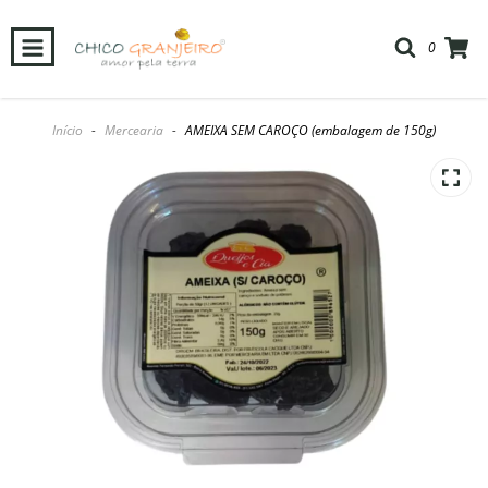
0
Início
-
Mercearia
-
AMEIXA SEM CAROÇO (embalagem de 150g)