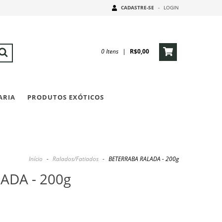
CADASTRE-SE
-
LOGIN
0
Itens
|
R$0,00
ARIA
PRODUTOS EXÓTICOS
Início
-
Ralados/Fatiados
-
BETERRABA RALADA - 200g
ADA - 200g