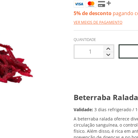
5% de desconto
pagando c
VER MEIOS DE PAGAMENTO
QUANTIDADE
Beterraba Ralada
Validade:
3 dias refrigerado / 
A beterraba ralada oferece div
circulação sanguínea, o contr
físico. Além disso, é rica em a
prevenção de doenças e no b