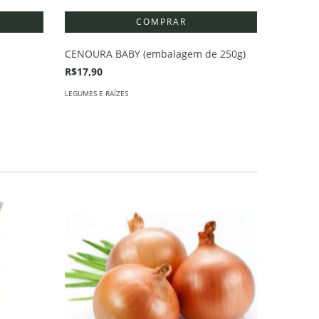
ABOBRIN
CENOURA BABY (embalagem de 250g)
R$8,90
R$17,90
LEGUMES E 
LEGUMES E RAÍZES