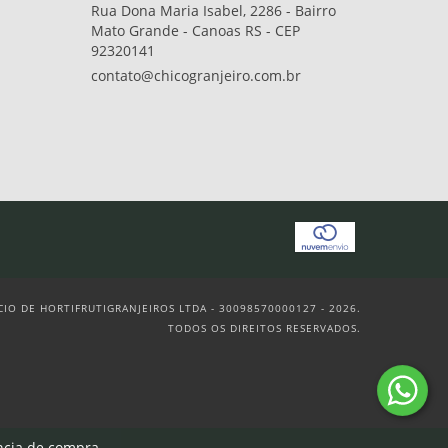
Rua Dona Maria Isabel, 2286 - Bairro
Mato Grande - Canoas RS - CEP
92320141
contato@chicogranjeiro.com.br
O DE HORTIFRUTIGRANJEIROS LTDA - 30098570000127 - 2026.
TODOS OS DIREITOS RESERVADOS.
ncia de compra.