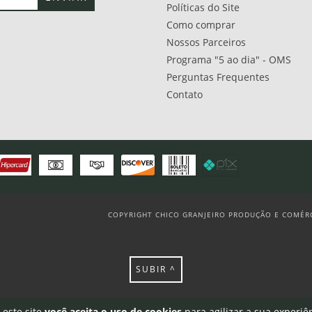
Políticas do Site
Como comprar
Nossos Parceiros
Programa "5 ao dia" - OMS
Perguntas Frequentes
Contato
COPYRIGHT CHICO GRANJEIRO PRODUÇÃO E COMÉRCI
SUBIR ^
 este site
você aceita o uso de cookies
para agilizar a sua experiê