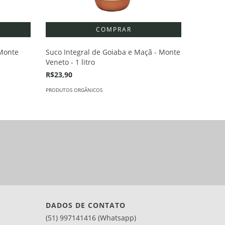
 Monte
Suco Integral de Goiaba e Maçã - Monte
Suco Int
Veneto - 1 litro
1 litro
R$23,90
R$24,90
PRODUTOS ORGÂNICOS
PRODUTOS 
DADOS DE CONTATO
(51) 997141416 (Whatsapp)