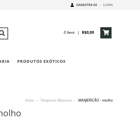
CADASTRE-SE
-
LOGIN
0
Itens
|
R$0,00
ARIA
PRODUTOS EXÓTICOS
Início
-
Temperos Naturais
-
MANJERICÃO - molho
molho