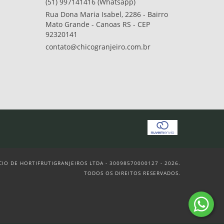
(51) 997141416 (Whatsapp)
Rua Dona Maria Isabel, 2286 - Bairro
Mato Grande - Canoas RS - CEP
92320141
contato@chicogranjeiro.com.br
O DE HORTIFRUTIGRANJEIROS LTDA - 30098570000127 - 2026.
TODOS OS DIREITOS RESERVADOS.