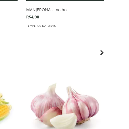
MANJERONA - molho
MANJERO
SAPORE
R$4,90
R$2,90
TEMPEROS NATURAIS
CONDIMENT