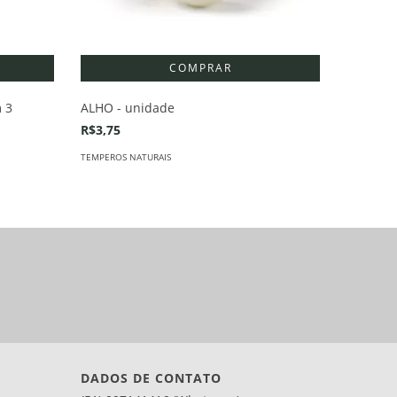
TOMATE
 3
ALHO - unidade
R$12,90
R$3,75
LEGUMES E 
TEMPEROS NATURAIS
DADOS DE CONTATO