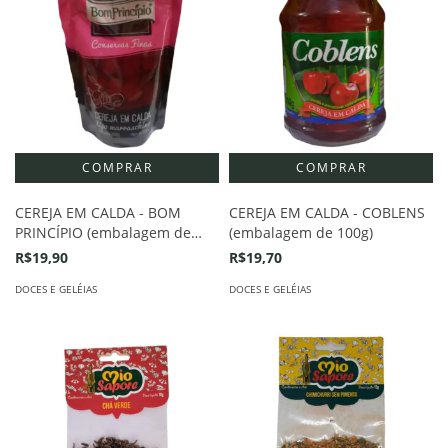
CEREJA EM CALDA - BOM
CEREJA EM CALDA - COBLENS
PRINCÍPIO (embalagem de
(embalagem de 100g)
200g)
R$19,90
R$19,70
DOCES E GELÉIAS
DOCES E GELÉIAS