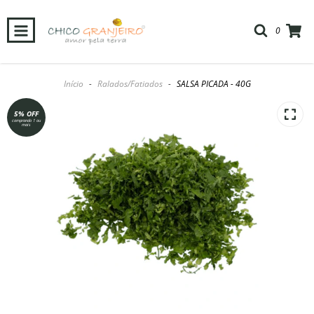
0
Início
-
Ralados/Fatiados
-
SALSA PICADA - 40G
5% OFF
comprando 1 ou
mais